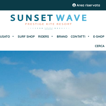
USATO
SURF SHOP
RIDERS
BRAND
CONTATTI
E-SHOP
Area riservata
CERCA
USATO
SURF SHOP
RIDERS
BRAND
CONTATTI
E-SHOP
CERCA