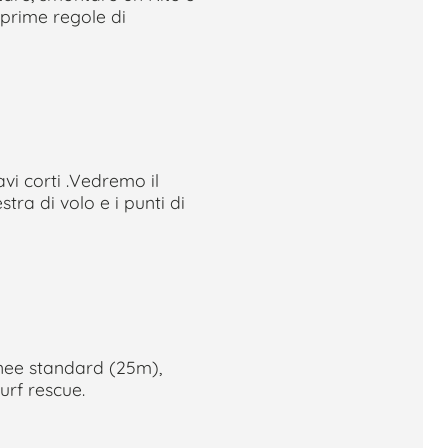
 prime regole di
vi corti .Vedremo il
ra di volo e i punti di
inee standard (25m),
urf rescue.