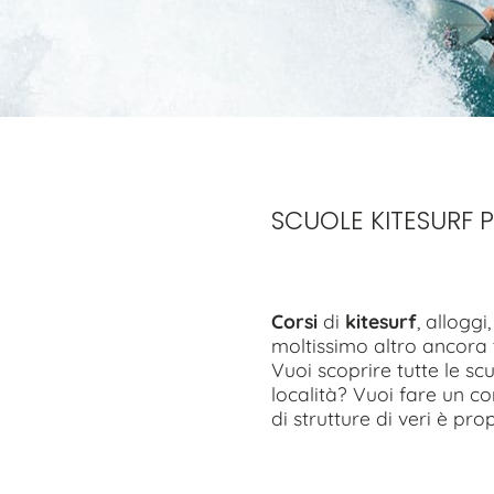
SCUOLE KITESURF 
Corsi
di
kitesurf
, alloggi
moltissimo altro ancora t
Vuoi scoprire tutte le sc
località? Vuoi fare un cor
di strutture di veri è prop