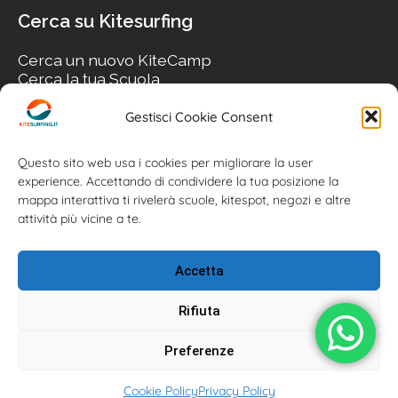
Cerca su Kitesurfing
Cerca un nuovo KiteCamp
Cerca la tua Scuola
Cerca il tuo KiteSpot
Cerca Accommodation
Gestisci Cookie Consent
Cerca Surf-Shop
Cerca il tuo Usato
Questo sito web usa i cookies per migliorare la user
experience. Accettando di condividere la tua posizione la
mappa interattiva ti rivelerà scuole, kitespot, negozi e altre
attività più vicine a te.
Accetta
Rifiuta
Preferenze
Kitesurfing.it | Kite News | Kitecamp | Scuole | Corsi | ® 2026
Cookie Policy
Privacy Policy
Kitesurfing powered by Associazione Kitesurf Italiana