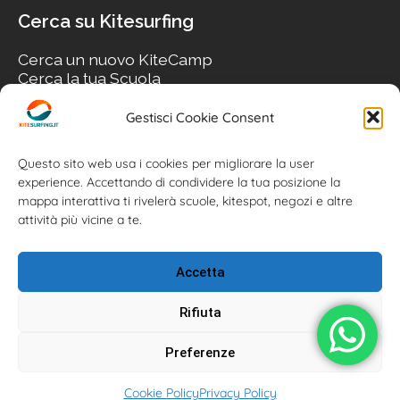
Cerca su Kitesurfing
Cerca un nuovo KiteCamp
Cerca la tua Scuola
Cerca il tuo KiteSpot
Cerca Accommodation
Gestisci Cookie Consent
Cerca Surf-Shop
Cerca il tuo Usato
Questo sito web usa i cookies per migliorare la user
experience. Accettando di condividere la tua posizione la
mappa interattiva ti rivelerà scuole, kitespot, negozi e altre
attività più vicine a te.
Accetta
Rifiuta
Preferenze
Kitesurfing.it | Kite News | Kitecamp | Scuole | Corsi | ® 2026
Cookie Policy
Privacy Policy
Kitesurfing powered by Associazione Kitesurf Italiana