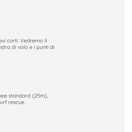
vi corti .Vedremo il
ra di volo e i punti di
inee standard (25m),
urf rescue.