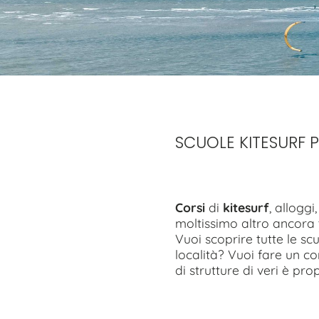
SCUOLE KITESURF
Corsi
di
kitesurf
, alloggi
moltissimo altro ancora t
Vuoi scoprire tutte le sc
località? Vuoi fare un cor
di strutture di veri è prop