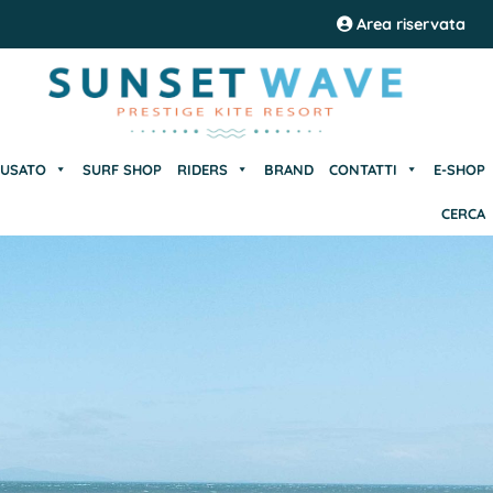
USATO
SURF SHOP
RIDERS
BRAND
CONTATTI
E-SHOP
Area riservata
CERCA
USATO
SURF SHOP
RIDERS
BRAND
CONTATTI
E-SHOP
CERCA