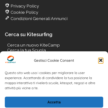
Privacy Policy
Cookie Policy
Condizioni Generali Annunci
Cerca su Kitesurfing
Cerca un nuovo KiteCamp
Cerca la tua Scuola
Cerca il tuo KiteSpot
Cerca Accommodation
Gestisci Cookie Consent
Cerca Surf-Shop
Cerca il tuo Usato
Questo sito web usa i cookies per migliorare la user
experience. Accettando di condividere la tua posizione la
mappa interattiva ti rivelerà scuole, kitespot, negozi e altre
attività più vicine a te.
Accetta