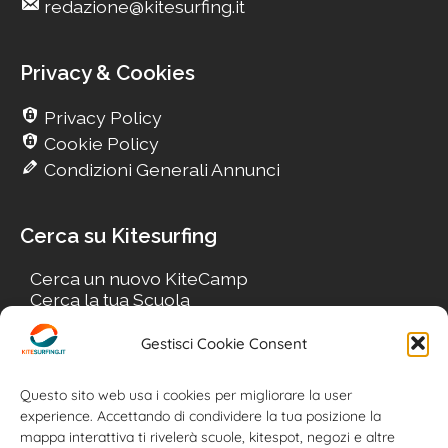
redazione@kitesurfing.it
Privacy & Cookies
Privacy Policy
Cookie Policy
Condizioni Generali Annunci
Cerca su Kitesurfing
Cerca un nuovo KiteCamp
Cerca la tua Scuola
Cerca il tuo KiteSpot
Cerca Accommodation
Gestisci Cookie Consent
Cerca Surf-Shop
Cerca il tuo Usato
Questo sito web usa i cookies per migliorare la user
experience. Accettando di condividere la tua posizione la
mappa interattiva ti rivelerà scuole, kitespot, negozi e altre