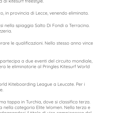
al kitesurf freestyle.
to, in provincia di Lecce, venendo eliminata.
i nella spiaggia Salto Di Fondi a Terracina.
zeria.
rare le qualificazioni. Nello stesso anno vince
partecipa a due eventi del circuito mondiale,
a le eliminatorie al Pringles Kitesurf World
 World Kiteboarding League a Leucate. Per i
e.
a tappa in Turchia, dove si classifica terza.
 nella categoria Elite Women. Nella terza e
adagnandosi il titolo di vice campionessa del