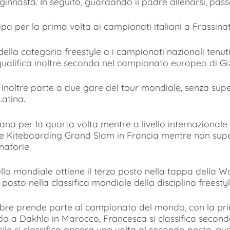
innasta. In seguito, guardando il padre allenarsi, passa 
cipa per la prima volta ai campionati italiani a Frassina
lla categoria freestyle a i campionati nazionali tenutis
i qualifica inoltre seconda nel campionato europeo di Giz
de inoltre parte a due gare del tour mondiale, senza supe
atina.
na per la quarta volta mentre a livello internazionale 
te Kiteboarding Grand Slam in Francia mentre non super
natorie.
livello mondiale ottiene il terzo posto nella tappa della
o posto nella classifica mondiale della disciplina freestyl
tembre prende parte al campionato del mondo, con la prim
a Dakhla in Marocco, Francesca si classifica seconda
le si classifica ancora una volta al secondo posto, gu