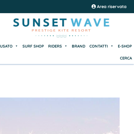
USATO
SURF SHOP
RIDERS
BRAND
CONTATTI
E-SHOP
Area riservata
CERCA
USATO
SURF SHOP
RIDERS
BRAND
CONTATTI
E-SHOP
CERCA