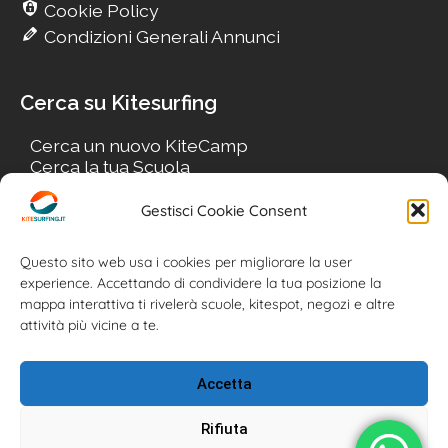
Cookie Policy
Condizioni Generali Annunci
Cerca su Kitesurfing
Cerca un nuovo KiteCamp
Cerca la tua Scuola
Cerca il tuo KiteSpot
Cerca Accommodation
Gestisci Cookie Consent
Cerca Surf-Shop
Cerca il tuo Usato
Questo sito web usa i cookies per migliorare la user
experience. Accettando di condividere la tua posizione la
mappa interattiva ti rivelerà scuole, kitespot, negozi e altre
attività più vicine a te.
Accetta
Rifiuta