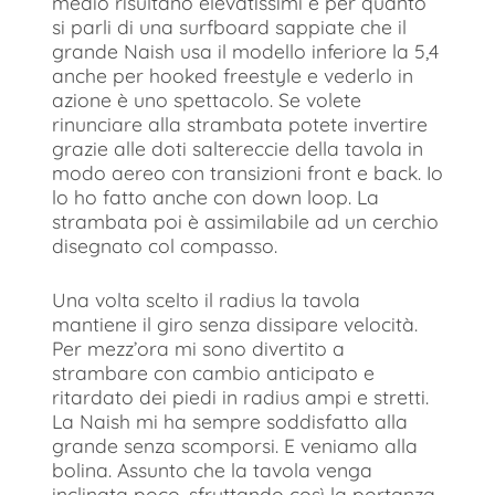
medio risultano elevatissimi e per quanto
si parli di una surfboard sappiate che il
grande Naish usa il modello inferiore la 5,4
anche per hooked freestyle e vederlo in
azione è uno spettacolo. Se volete
rinunciare alla strambata potete invertire
grazie alle doti saltereccie della tavola in
modo aereo con transizioni front e back. Io
lo ho fatto anche con down loop. La
strambata poi è assimilabile ad un cerchio
disegnato col compasso.
Una volta scelto il radius la tavola
mantiene il giro senza dissipare velocità.
Per mezz’ora mi sono divertito a
strambare con cambio anticipato e
ritardato dei piedi in radius ampi e stretti.
La Naish mi ha sempre soddisfatto alla
grande senza scomporsi. E veniamo alla
bolina. Assunto che la tavola venga
inclinata poco, sfruttando così la portanza