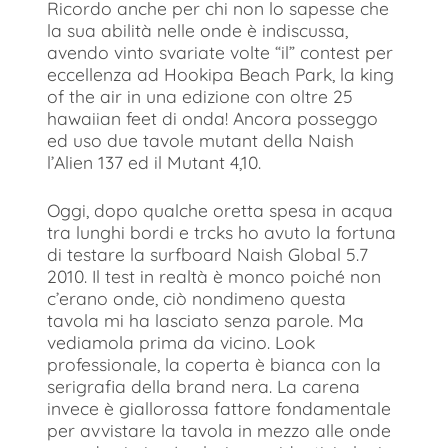
Ricordo anche per chi non lo sapesse che
la sua abilità nelle onde è indiscussa,
avendo vinto svariate volte “il” contest per
eccellenza ad Hookipa Beach Park, la king
of the air in una edizione con oltre 25
hawaiian feet di onda! Ancora posseggo
ed uso due tavole mutant della Naish
l’Alien 137 ed il Mutant 4,10.
Oggi, dopo qualche oretta spesa in acqua
tra lunghi bordi e trcks ho avuto la fortuna
di testare la surfboard Naish Global 5.7
2010. Il test in realtà è monco poiché non
c’erano onde, ciò nondimeno questa
tavola mi ha lasciato senza parole. Ma
vediamola prima da vicino. Look
professionale, la coperta è bianca con la
serigrafia della brand nera. La carena
invece è giallorossa fattore fondamentale
per avvistare la tavola in mezzo alle onde