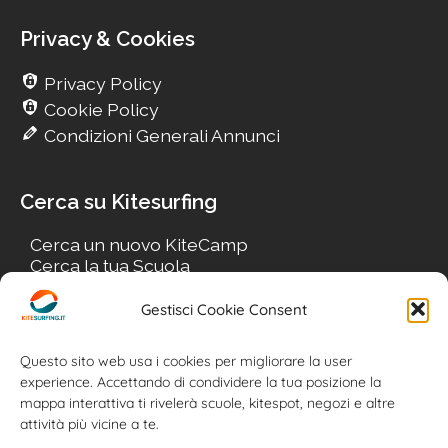
Privacy & Cookies
Privacy Policy
Cookie Policy
Condizioni Generali Annunci
Cerca su Kitesurfing
Cerca un nuovo KiteCamp
Cerca la tua Scuola
Cerca il tuo KiteSpot
Cerca Accommodation
Gestisci Cookie Consent
Cerca Surf-Shop
Cerca il tuo Usato
Questo sito web usa i cookies per migliorare la user
experience. Accettando di condividere la tua posizione la
mappa interattiva ti rivelerà scuole, kitespot, negozi e altre
attività più vicine a te.