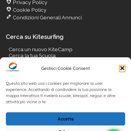
Privacy Policy
Cookie Policy
Condizioni Generali Annunci
Cerca su Kitesurfing
Cerca un nuovo KiteCamp
Cerca la tua Scuola
Cerca il tuo KiteSpot
Cerca Accommodation
Gestisci Cookie Consent
Cerca Surf-Shop
Cerca il tuo Usato
Questo sito web usa i cookies per migliorare la user
experience. Accettando di condividere la tua posizione la
mappa interattiva ti rivelerà scuole, kitespot, negozi e altre
attività più vicine a te.
Accetta