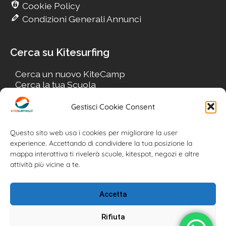
Cookie Policy
Condizioni Generali Annunci
Cerca su Kitesurfing
Cerca un nuovo KiteCamp
Cerca la tua Scuola
Cerca il tuo KiteSpot
Cerca Accommodation
Gestisci Cookie Consent
Cerca Surf-Shop
Cerca il tuo Usato
Questo sito web usa i cookies per migliorare la user
experience. Accettando di condividere la tua posizione la
mappa interattiva ti rivelerà scuole, kitespot, negozi e altre
attività più vicine a te.
Accetta
Rifiuta