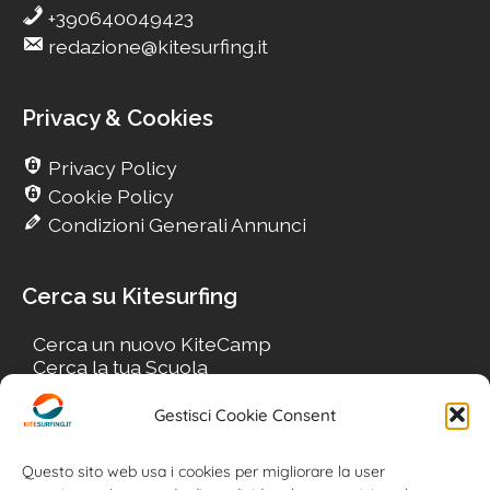
+390640049423
redazione@kitesurfing.it
Privacy & Cookies
Privacy Policy
Cookie Policy
Condizioni Generali Annunci
Cerca su Kitesurfing
Cerca un nuovo KiteCamp
Cerca la tua Scuola
Cerca il tuo KiteSpot
Cerca Accommodation
Gestisci Cookie Consent
Cerca Surf-Shop
Cerca il tuo Usato
Questo sito web usa i cookies per migliorare la user