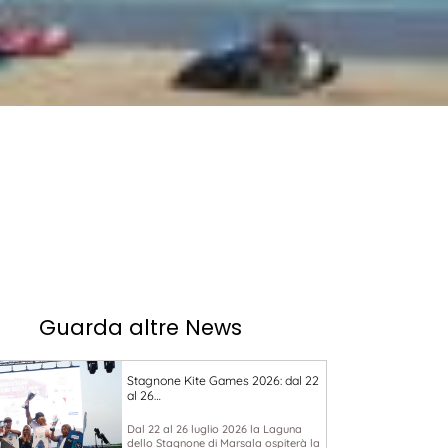
Guarda altre News
Stagnone Kite Games 2026: dal 22
al 26…
Dal 22 al 26 luglio 2026 la Laguna
dello Stagnone di Marsala ospiterà la