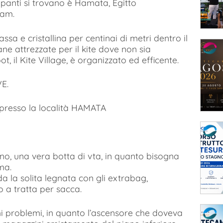
cipanti si trovano è Hamata, Egitto
lam.
ssa e cristallina per centinai di metri dentro il
ane attrezzate per il kite dove non sia
ot, il Kite Village, è organizzato ed efficente.
VE.
 presso la località HAMATA
ino, una vera botta di vta, in quanto bisogna
ma.
 la solita legnata con gli extrabag,
 a tratta per sacca.
i problemi, in quanto l’ascensore che doveva