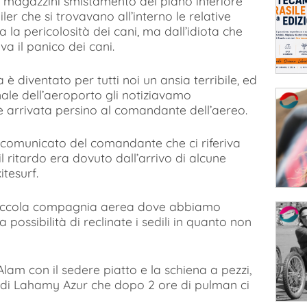
i magazzini smistamento del piano inferiore
er che si trovavano all’interno le relative
 la pericolosità dei cani, ma dall’idiota che
a il panico dei cani.
è diventato per tutti noi un ansia terribile, ed
le dell’aeroporto gli notiziavamo
 è arrivata persino al comandante dell’aereo.
l comunicato del comandante che ci riferiva
 ritardo era dovuto dall’arrivo di alcune
itesurf.
piccola compagnia aerea dove abbiamo
 possibilità di reclinate i sedili in quanto non
lam con il sedere piatto e la schiena a pezzi,
Wadi Lahamy Azur che dopo 2 ore di pulman ci