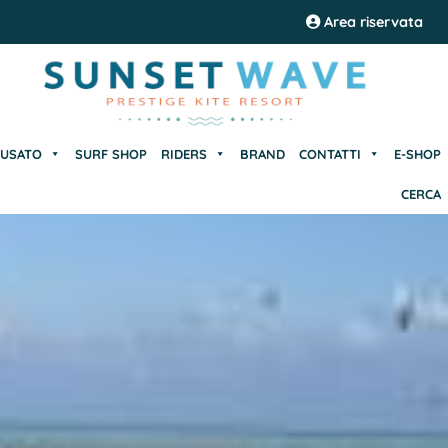
USATO
SURF SHOP
RIDERS
BRAND
CONTATTI
E-SHOP
Area riservata
CERCA
USATO
SURF SHOP
RIDERS
BRAND
CONTATTI
E-SHOP
CERCA