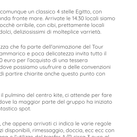
è comunque un classico 4 stelle Egitto, con
nda fronte mare. Arrivate le 14.30 locali siamo
cchè orribile, con cibi, prettamente locali
olci, deliziosissimi di molteplice varrietà.
azza che fa parte dell’animazione del Tour
ammarico e poca delicatezza invita tutto il
uro per l’acquisto di una tessera
dove possiamo usufruire a delle convenzioni
a di partire chiarite anche questo punto con
l pulmino del centro kite, ci attende per fare
, dove la maggior parte del gruppo ha iniziato
tastico spot.
 che appena arrivati ci indica le varie regole
izi disponibili, rimessaggio, doccia, ecc ecc con
a e l’utilizzo del trasfer A/R circa 3 euro al