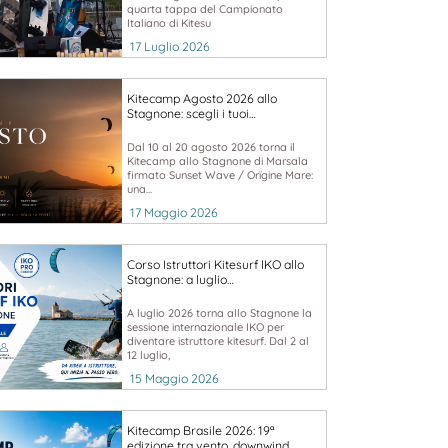
quarta tappa del Campionato
Italiano di Kitesu
17 Luglio 2026
Kitecamp Agosto 2026 allo
Stagnone: scegli i tuoi…
Dal 10 al 20 agosto 2026 torna il
Kitecamp allo Stagnone di Marsala
firmato Sunset Wave / Orïgine Mare:
una...
17 Maggio 2026
Corso Istruttori Kitesurf IKO allo
Stagnone: a luglio…
A luglio 2026 torna allo Stagnone la
sessione internazionale IKO per
diventare istruttore kitesurf. Dal 2 al
12 luglio,
15 Maggio 2026
Kitecamp Brasile 2026: 19ª
edizione tra vento, downwind…