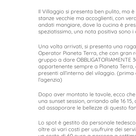
Il Villaggio si presenta ben pulito, ma 
stanze vecchie ma accoglienti, con vera
andati mangiare, dove la cucina è preso
speziatissimo, una nota positiva sono i d
Una volta arrivati, si presenta una rag
Operator Pianeta Terra, che con gran r
gruppo a dare OBBLIGATORIAMENTE 30 e
appartenente sempre a Pianeta Terra, 
presenti all’interno del vilaggio. (prim
l’agenzia)
Dopo aver montato le tavole, ecco che i
una sunset session, arriando alle 16 15
ad assaporare le bellezze di questo fan
Lo spot è gestito da personale tedesco,
oltre ai vari costi per usufruire dei serv
un costo di 60 euro a persona a settiman