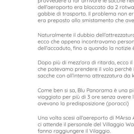
provvedere a far arrivare le sacche ne
dell’aeroporto era bloccato da 2 rotwail
gabbie di trasporto. Il problema non era
era preposto allo smistamento che avev
Naturalmente il dubbio dell’attrezzatura 
ecco che appena incontravamo persona
dell’accaduto, fino a quando la notizie
Dopo più di mezz’ora di ritardo, ecco i
che potevamo prendere il volo perchè il
sacche con all’interno attrezzatura da k
Come ben si sa, Blu Panorama è una 
viaggiato per più di 3 ore senza avere la
avevano la predisposizione (poracci)
Una volta scesi all’aereporto di MArsa A
ci attende il personale del Villaggio 
fanno raggiungere il Vilaggio.