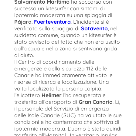
Salvamento Marítimo
ha soccorso con
successo un kitesurfer con sintomi di
ipotermia moderata su una spiaggia di
Pájara
,
Fuerteventura
. L’incidente si è
verificato sulla spiaggia di
Sotavento
, nel
suddetto comune, quando un kitesurfer è
stato avvisato del fatto che non era uscito
dall’acqua e nella zona si sentivano grida
di aiuto.
Il Centro di coordinamento delle
emergenze e della sicurezza 112 delle
Canarie ha immediatamente attivato le
risorse di ricerca e localizzazione. Una
volta localizzata la persona colpita,
l’elicottero
Helimer
l’ha recuperata e
trasferita all’aeroporto di
Gran Canaria
. Lì,
il personale del Servizio di emergenza
delle Isole Canarie (SUC) ha valutato le sue
condizioni e ha confermato che soffriva di
ipotermia moderata. L’uomo è stato quindi
trasferito all’Hospital Universitario Insular