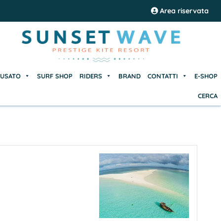
USATO
SURF SHOP
RIDERS
BRAND
CONTATTI
E-SHOP
Area riservata
CERCA
USATO
SURF SHOP
RIDERS
BRAND
CONTATTI
E-SHOP
CERCA