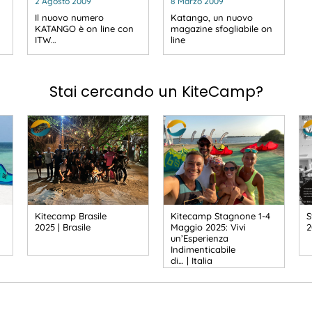
2 Agosto 2009
8 Marzo 2009
Il nuovo numero
Katango, un nuovo
KATANGO è on line con
magazine sfogliabile on
ITW…
line
Stai cercando un KiteCamp?
Kitecamp Brasile
Kitecamp Stagnone 1-4
S
2025 | Brasile
Maggio 2025: Vivi
2
un’Esperienza
Indimenticabile
di… | Italia