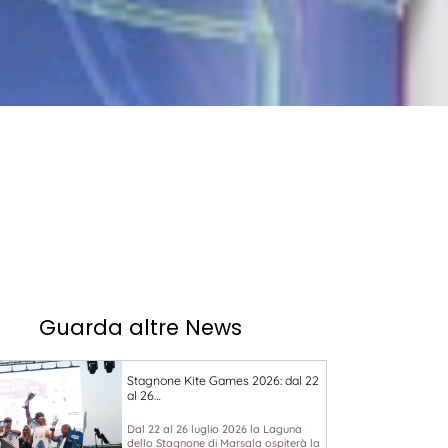
Guarda altre News
Stagnone Kite Games 2026: dal 22
al 26…
Dal 22 al 26 luglio 2026 la Laguna
dello Stagnone di Marsala ospiterà la