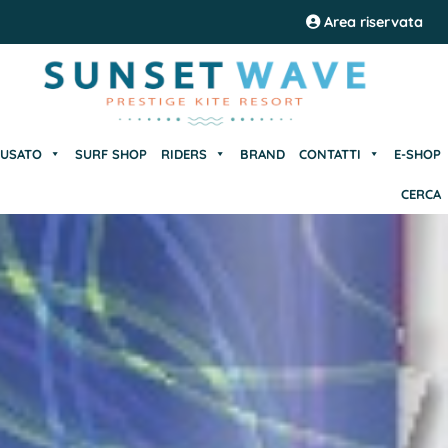
USATO
SURF SHOP
RIDERS
BRAND
CONTATTI
E-SHOP
Area riservata
CERCA
USATO
SURF SHOP
RIDERS
BRAND
CONTATTI
E-SHOP
CERCA