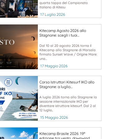
quarta tappa del Campionato
Italiano di Kitesu
17 Luglio 2026
Kitecamp Agosto 2026 allo
Stagnone: scegli i tuoi…
Dal 10 al 20 agosto 2026 torna il
Kitecamp allo Stagnone di Marsala
firmato Sunset Wave / Orïgine Mare:
una...
17 Maggio 2026
Corso Istruttori Kitesurf IKO allo
Stagnone: a luglio…
A luglio 2026 torna allo Stagnone la
sessione internazionale IKO per
diventare istruttore kitesurf. Dal 2 al
12 luglio,
15 Maggio 2026
Kitecamp Brasile 2026: 19ª
edizione tra vento, downwind…