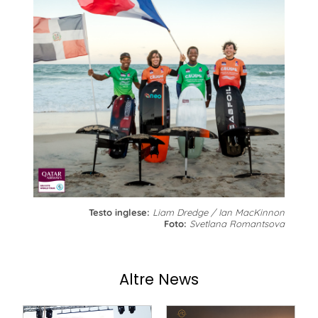
Testo inglese:
Liam Dredge / Ian MacKinnon
Foto:
Svetlana Romantsova
Altre News