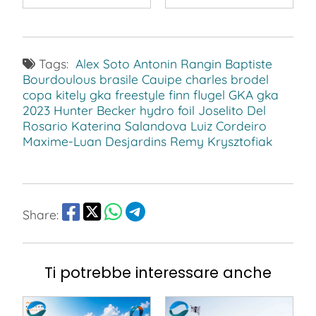
Tags:
Alex Soto
Antonin Rangin
Baptiste
Bourdoulous
brasile
Cauipe
charles brodel
copa kitely gka freestyle
finn flugel
GKA
gka
2023
Hunter Becker
hydro foil
Joselito Del
Rosario
Katerina Salandova
Luiz Cordeiro
Maxime-Luan Desjardins
Remy Krysztofiak
Share:
Ti potrebbe interessare anche