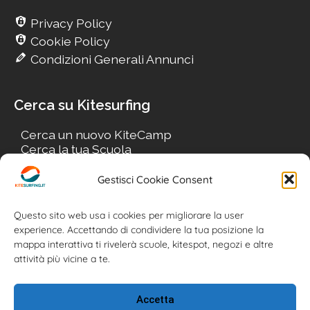
Privacy Policy
Cookie Policy
Condizioni Generali Annunci
Cerca su Kitesurfing
Cerca un nuovo KiteCamp
Cerca la tua Scuola
Cerca il tuo KiteSpot
Cerca Accommodation
Gestisci Cookie Consent
Cerca Surf-Shop
Cerca il tuo Usato
Questo sito web usa i cookies per migliorare la user
experience. Accettando di condividere la tua posizione la
mappa interattiva ti rivelerà scuole, kitespot, negozi e altre
attività più vicine a te.
Accetta