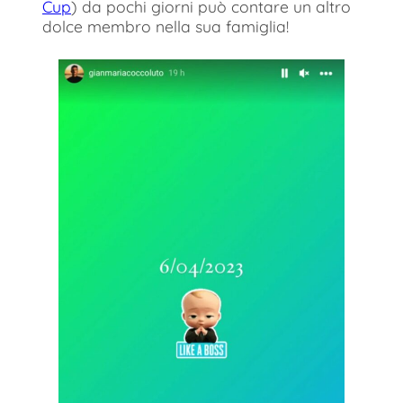
Cup
) da pochi giorni può contare un altro
dolce membro nella sua famiglia!