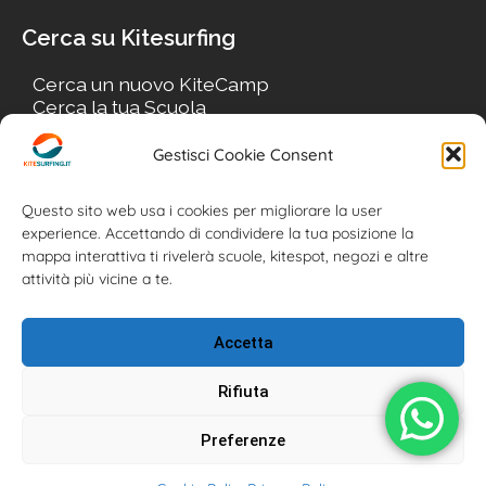
Cerca su Kitesurfing
Cerca un nuovo KiteCamp
Cerca la tua Scuola
Cerca il tuo KiteSpot
Cerca Accommodation
Gestisci Cookie Consent
Cerca Surf-Shop
Cerca il tuo Usato
Questo sito web usa i cookies per migliorare la user
experience. Accettando di condividere la tua posizione la
mappa interattiva ti rivelerà scuole, kitespot, negozi e altre
attività più vicine a te.
Accetta
Rifiuta
Preferenze
Kitesurfing.it | Kite News | Kitecamp | Scuole | Corsi | ® 2026