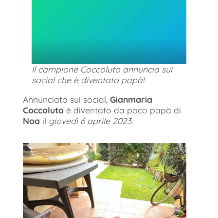
Il campione Coccoluto annuncia sui
social che è diventato papà!
Annunciato sui social,
Gianmaria
Coccoluto
è diventato da poco papà di
Noa
il
giovedì 6 aprile 2023
.