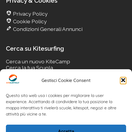
Privacy & Cookies
Privacy Policy
Cookie Policy
Condizioni Generali Annunci
Cerca su Kitesurfing
Cerca un nuovo KiteCamp
Cerca la tua Scuola
Cerca il tuo KiteSpot
Cerca Accommodation
Gestisci Cookie Consent
Cerca Surf-Shop
Cerca il tuo Usato
Questo sito web usa i cookies per migliorare la user
experience. Accettando di condividere la tua posizione la
mappa interattiva ti rivelerà scuole, kitespot, negozi e altre
attività più vicine a te.
Accetta