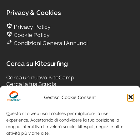
Privacy & Cookies
Privacy Policy
Cookie Policy
Condizioni Generali Annunci
Cerca su Kitesurfing
Cerca un nuovo KiteCamp
Cerca la tua Scuola
Cerca il tuo KiteSpot
Cerca Accommodation
Gestisci Cookie Consent
Cerca Surf-Shop
Cerca il tuo Usato
Questo sito web usa i cookies per migliorare la user
experience. Accettando di condividere la tua posizione la
mappa interattiva ti rivelerà scuole, kitespot, negozi e altre
attività più vicine a te.