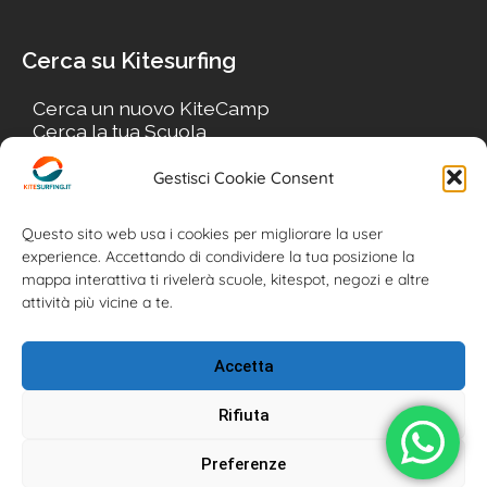
Cerca su Kitesurfing
Cerca un nuovo KiteCamp
Cerca la tua Scuola
Cerca il tuo KiteSpot
Cerca Accommodation
Gestisci Cookie Consent
Cerca Surf-Shop
Cerca il tuo Usato
Questo sito web usa i cookies per migliorare la user
experience. Accettando di condividere la tua posizione la
mappa interattiva ti rivelerà scuole, kitespot, negozi e altre
attività più vicine a te.
Accetta
Rifiuta
Preferenze