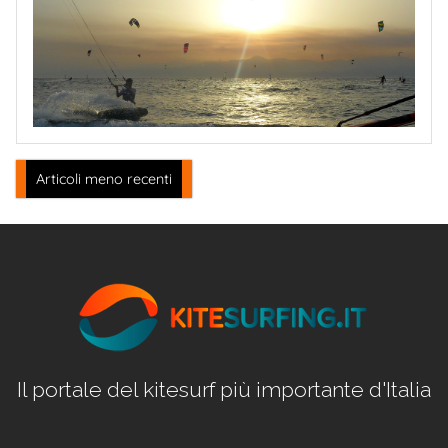
Navigazione
Articoli meno recenti
articoli
Il portale del kitesurf più importante d'Italia