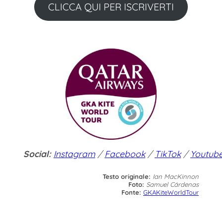
CLICCA QUI PER ISCRIVERTI
Social:
Instagram
/
Facebook
/
TikTok
/
Youtub
Testo originale:
Ian MacKinnon
Foto:
Samuel Cárdenas
Fonte:
GKAKiteWorldTour