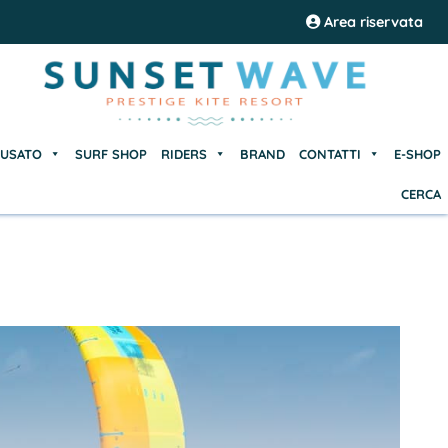
USATO
SURF SHOP
RIDERS
BRAND
CONTATTI
E-SHOP
Area riservata
CERCA
USATO
SURF SHOP
RIDERS
BRAND
CONTATTI
E-SHOP
CERCA