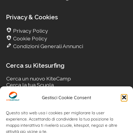
Privacy & Cookies
Privacy Policy
Cookie Policy
Condizioni Generali Annunci
Cerca su Kitesurfing
Cerca un nuovo KiteCamp
Cerca la tua Scuola
Cerca il tuo KiteSpot
Cerca Accommodation
Gestisci Cookie Consent
Cerca Surf-Shop
Cerca il tuo Usato
Questo sito web usa i cookies per migliorare la user
experience. Accettando di condividere la tua posizione la
mappa interattiva ti rivelerà scuole, kitespot, negozi e altre
attività più vicine a te.