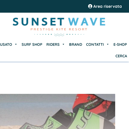
USATO
SURF SHOP
RIDERS
BRAND
CONTATTI
E-SHOP
Area riservata
CERCA
USATO
SURF SHOP
RIDERS
BRAND
CONTATTI
E-SHOP
CERCA