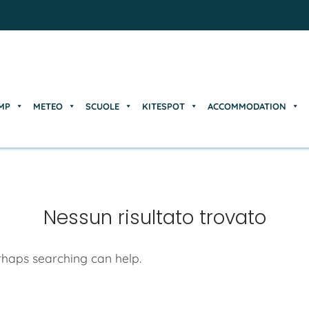
MP
METEO
SCUOLE
KITESPOT
ACCOMMODATION
MP
METEO
SCUOLE
KITESPOT
ACCOMMODATION
Nessun risultato trovato
erhaps searching can help.