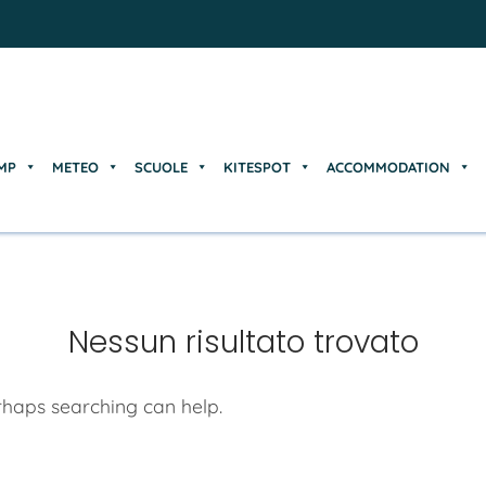
MP
METEO
SCUOLE
KITESPOT
ACCOMMODATION
MP
METEO
SCUOLE
KITESPOT
ACCOMMODATION
Nessun risultato trovato
erhaps searching can help.