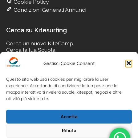
Cookie Policy
Condizioni Generali Annunci
Cerca su Kitesurfing
Cerca un nuovo KiteCamp
Cerca la tua Scuola
Cerca il tuo KiteSpot
Cerca Accommodation
Gestisci Cookie Consent
Cerca Surf-Shop
Cerca il tuo Usato
Questo sito web usa i cookies per migliorare la user
experience. Accettando di condividere la tua posizione la
mappa interattiva ti rivelerà scuole, kitespot, negozi e altre
attività più vicine a te.
Accetta
Rifiuta