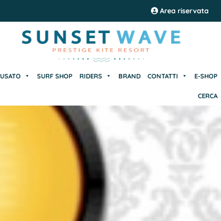
USATO
SURF SHOP
RIDERS
BRAND
CONTATTI
E-SHOP
Area riservata
CERCA
USATO
SURF SHOP
RIDERS
BRAND
CONTATTI
E-SHOP
CERCA