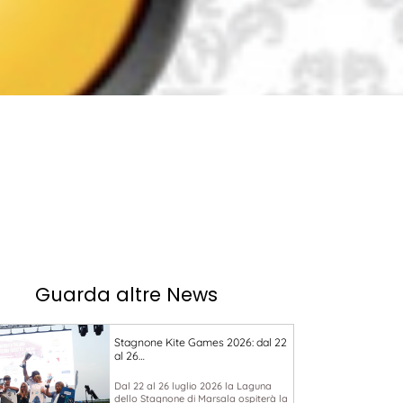
Guarda altre News
Stagnone Kite Games 2026: dal 22
al 26…
Dal 22 al 26 luglio 2026 la Laguna
dello Stagnone di Marsala ospiterà la