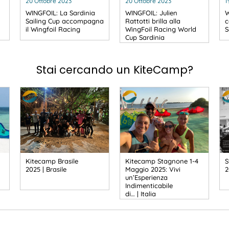
20 Ottobre 2023
20 Ottobre 2023
1
WINGFOIL: La Sardinia
WINGFOIL: Julien
W
Sailing Cup accompagna
Rattotti brilla alla
c
il Wingfoil Racing
WingFoil Racing World
S
Cup Sardinia
Stai cercando un KiteCamp?
Kitecamp Brasile
Kitecamp Stagnone 1-4
S
2025 | Brasile
Maggio 2025: Vivi
2
un’Esperienza
Indimenticabile
di… | Italia