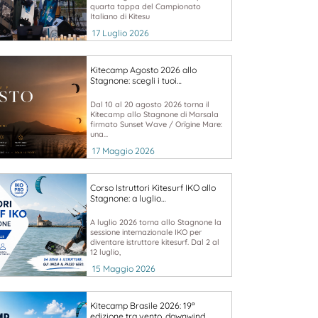
quarta tappa del Campionato
Italiano di Kitesu
17 Luglio 2026
Kitecamp Agosto 2026 allo
Stagnone: scegli i tuoi…
Dal 10 al 20 agosto 2026 torna il
Kitecamp allo Stagnone di Marsala
firmato Sunset Wave / Orïgine Mare:
una...
17 Maggio 2026
Corso Istruttori Kitesurf IKO allo
Stagnone: a luglio…
A luglio 2026 torna allo Stagnone la
sessione internazionale IKO per
diventare istruttore kitesurf. Dal 2 al
12 luglio,
15 Maggio 2026
Kitecamp Brasile 2026: 19ª
edizione tra vento, downwind…