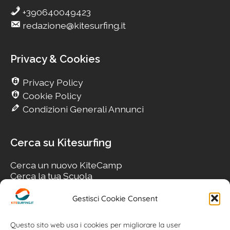
+390640049423
redazione@kitesurfing.it
Privacy & Cookies
Privacy Policy
Cookie Policy
Condizioni Generali Annunci
Cerca su Kitesurfing
Cerca un nuovo KiteCamp
Cerca la tua Scuola
Cerca il tuo KiteSpot
Cerca Accommodation
Gestisci Cookie Consent
Cerca Surf-Shop
Cerca il tuo Usato
Questo sito web usa i cookies per migliorare la user