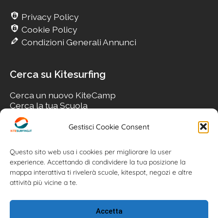
Privacy Policy
Cookie Policy
Condizioni Generali Annunci
Cerca su Kitesurfing
Cerca un nuovo KiteCamp
Cerca la tua Scuola
Cerca il tuo KiteSpot
Cerca Accommodation
Gestisci Cookie Consent
Cerca Surf-Shop
Cerca il tuo Usato
Questo sito web usa i cookies per migliorare la user
experience. Accettando di condividere la tua posizione la
mappa interattiva ti rivelerà scuole, kitespot, negozi e altre
attività più vicine a te.
Accetta