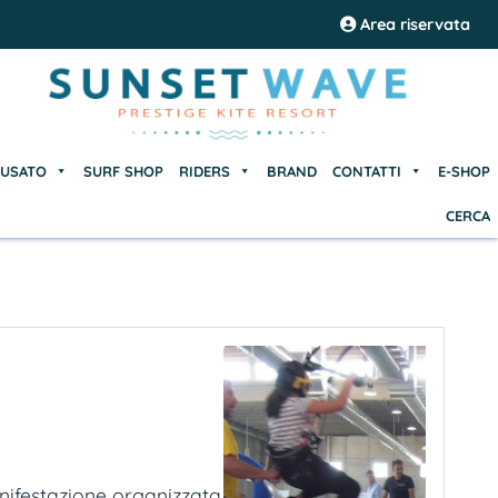
USATO
SURF SHOP
RIDERS
BRAND
CONTATTI
E-SHOP
Area riservata
CERCA
USATO
SURF SHOP
RIDERS
BRAND
CONTATTI
E-SHOP
CERCA
anifestazione organizzata