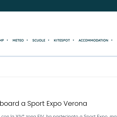
MP
METEO
SCUOLE
KITESPOT
ACCOMMODATION
MP
METEO
SCUOLE
KITESPOT
ACCOMMODATION
teboard a Sport Expo Verona
ne con la XIV° zona FIV, ha partecipato a Sport Expo, m