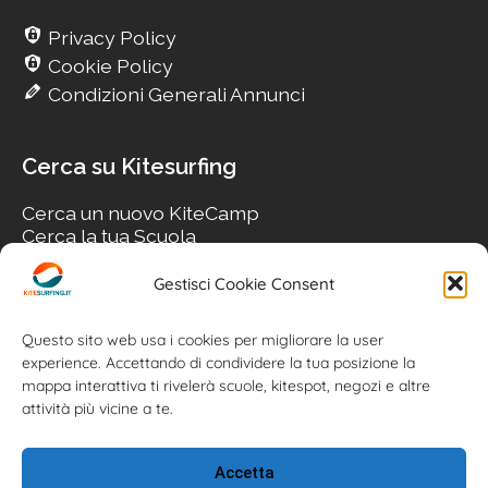
Privacy Policy
Cookie Policy
Condizioni Generali Annunci
Cerca su Kitesurfing
Cerca un nuovo KiteCamp
Cerca la tua Scuola
Cerca il tuo KiteSpot
Cerca Accommodation
Gestisci Cookie Consent
Cerca Surf-Shop
Cerca il tuo Usato
Questo sito web usa i cookies per migliorare la user
experience. Accettando di condividere la tua posizione la
mappa interattiva ti rivelerà scuole, kitespot, negozi e altre
attività più vicine a te.
Accetta