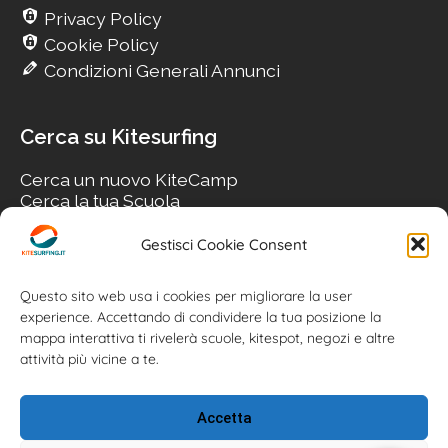
Privacy Policy
Cookie Policy
Condizioni Generali Annunci
Cerca su Kitesurfing
Cerca un nuovo KiteCamp
Cerca la tua Scuola
Cerca il tuo KiteSpot
Cerca Accommodation
Gestisci Cookie Consent
Cerca Surf-Shop
Cerca il tuo Usato
Questo sito web usa i cookies per migliorare la user
experience. Accettando di condividere la tua posizione la
mappa interattiva ti rivelerà scuole, kitespot, negozi e altre
attività più vicine a te.
Accetta