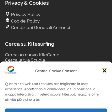
Privacy & Cookies
Privacy Policy
Cookie Policy
Condizioni Generali Annunci
Cerca su Kitesurfing
Cerca un nuovo KiteCamp
Cerca la tua Scuola
Cerca il tuo KiteSpot
Cerca Accommodation
Gestisci Cookie Consent
Cerca Surf-Shop
Cerca il tuo Usato
Questo sito web usa i cookies per migliorare la user
experience. Accettando di condividere la tua posizione la
mappa interattiva ti rivelerà scuole, kitespot, negozi e altre
attività più vicine a te.