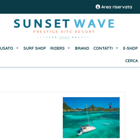
USATO
SURF SHOP
RIDERS
BRAND
CONTATTI
E-SHOP
Area riservata
CERCA
USATO
SURF SHOP
RIDERS
BRAND
CONTATTI
E-SHOP
CERCA