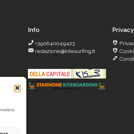
Info
Privacy
+390640049423
Privac
redazione@kitesurfing.it
Cooki
Condi
g
Camp
rivelerà
n
enze