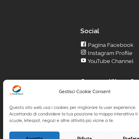
Social
Pagina Facebook
Instagram Profile
YouTube Channel
Cerca su Kitesurfin
Gestisci Cookie Consent
Cerca un nuovo Kite
Cerca la tua Scuola
Questo sito web usa i cookies per migliorare la user experience.
Cerca il tuo KiteSpot
Accettando di condividere la tua posizione la mappa interattiva ti 
Cerca Accommodatio
scuole, kitespot, negozi e altre attività più vicine a te.
Cerca Surf-Shop
Cerca il tuo Usato
Accetta
Rifiuta
Prefer