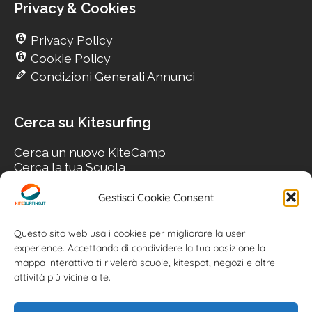
Privacy & Cookies
Privacy Policy
Cookie Policy
Condizioni Generali Annunci
Cerca su Kitesurfing
Cerca un nuovo KiteCamp
Cerca la tua Scuola
Cerca il tuo KiteSpot
Cerca Accommodation
Gestisci Cookie Consent
Cerca Surf-Shop
Cerca il tuo Usato
Questo sito web usa i cookies per migliorare la user
experience. Accettando di condividere la tua posizione la
mappa interattiva ti rivelerà scuole, kitespot, negozi e altre
attività più vicine a te.