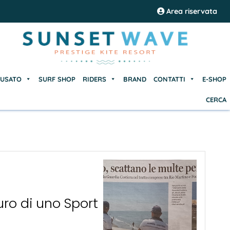
USATO
SURF SHOP
RIDERS
BRAND
CONTATTI
E-SHOP
Area riservata
CERCA
USATO
SURF SHOP
RIDERS
BRAND
CONTATTI
E-SHOP
CERCA
uro di uno Sport