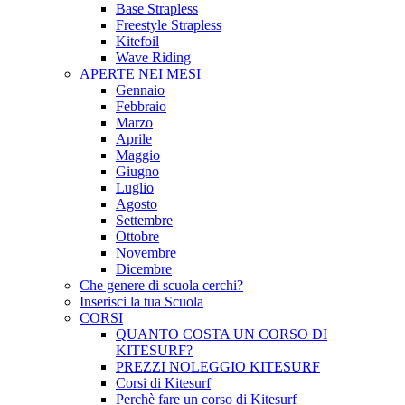
Base Strapless
Freestyle Strapless
Kitefoil
Wave Riding
APERTE NEI MESI
Gennaio
Febbraio
Marzo
Aprile
Maggio
Giugno
Luglio
Agosto
Settembre
Ottobre
Novembre
Dicembre
Che genere di scuola cerchi?
Inserisci la tua Scuola
CORSI
QUANTO COSTA UN CORSO DI
KITESURF?
PREZZI NOLEGGIO KITESURF
Corsi di Kitesurf
Perchè fare un corso di Kitesurf