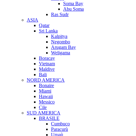
Soma Bay
Abu Soma
Ras Sudr
ASIA
Qatar
Sri Lanka
Kalpitya
Negombo
Arugam Bay
Weligama
Boracay
Vietnam
Maldive
Bali
NORD AMERICA
Bonaire
Miami
Hawaii
Messico
Cile
SUD AMERICA
BRASILE
Cumbuco
Paracurù
Uruaù