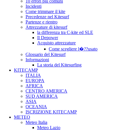
10 errori più comuni
Incidenti
Come trimmare il kite
Precedenze nel Kitesurf
Partenze e rientro
Attrezzature di kitesurf
la differenza tra C-kite ed SLE
Il Depower
Acquisto attrezzature
Come scegliere l�??usato
Glossario del Kitesurf
Informazioni
La storia del Kitesurfing
KITECAMP
ITALIA
EUROPA
AFRICA
CENTRO AMERICA
SUD AMERICA
ASIA
OCEANIA
ISCRIZIONE KITECAMP
METEO
Meteo Italia
Meteo Lazio