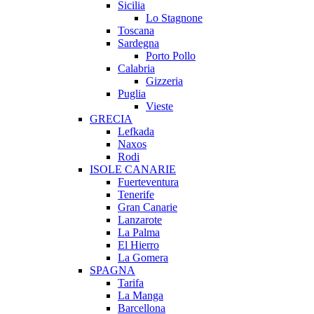
Sicilia
Lo Stagnone
Toscana
Sardegna
Porto Pollo
Calabria
Gizzeria
Puglia
Vieste
GRECIA
Lefkada
Naxos
Rodi
ISOLE CANARIE
Fuerteventura
Tenerife
Gran Canarie
Lanzarote
La Palma
El Hierro
La Gomera
SPAGNA
Tarifa
La Manga
Barcellona