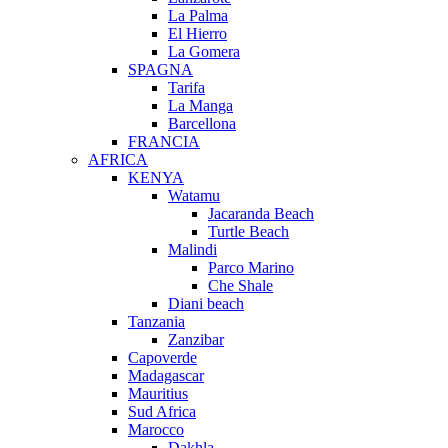
La Palma
El Hierro
La Gomera
SPAGNA
Tarifa
La Manga
Barcellona
FRANCIA
AFRICA
KENYA
Watamu
Jacaranda Beach
Turtle Beach
Malindi
Parco Marino
Che Shale
Diani beach
Tanzania
Zanzibar
Capoverde
Madagascar
Mauritius
Sud Africa
Marocco
Dakhla