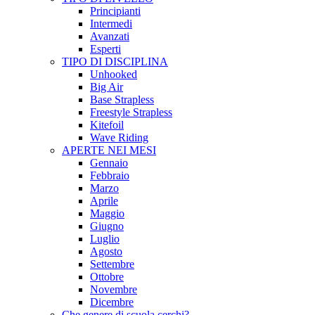
Principianti
Intermedi
Avanzati
Esperti
TIPO DI DISCIPLINA
Unhooked
Big Air
Base Strapless
Freestyle Strapless
Kitefoil
Wave Riding
APERTE NEI MESI
Gennaio
Febbraio
Marzo
Aprile
Maggio
Giugno
Luglio
Agosto
Settembre
Ottobre
Novembre
Dicembre
Che genere di scuola cerchi?