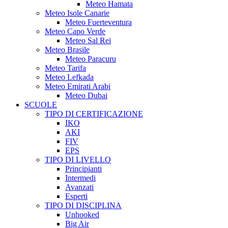
Meteo Hamata
Meteo Isole Canarie
Meteo Fuerteventura
Meteo Capo Verde
Meteo Sal Rei
Meteo Brasile
Meteo Paracuru
Meteo Tarifa
Meteo Lefkada
Meteo Emirati Arabi
Meteo Dubai
SCUOLE
TIPO DI CERTIFICAZIONE
IKO
AKI
FIV
EPS
TIPO DI LIVELLO
Principianti
Intermedi
Avanzati
Esperti
TIPO DI DISCIPLINA
Unhooked
Big Air