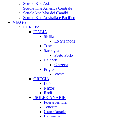
Scuole Kite Asia
Scuole Kite America Centrale
Scuole kite Mar dei Caraibi
Scuole Kite Australia e Pacifico
VIAGGI
EUROPA
ITALIA
Sicilia
Lo Stagnone
Toscana
Sardegna
Porto Pollo
Calabria
Gizzeria
Puglia
Vieste
GRECIA
Lefkada
Naxos
Rodi
ISOLE CANARIE
Fuerteventura
Tenerife
Gran Canarie
Lanzarote