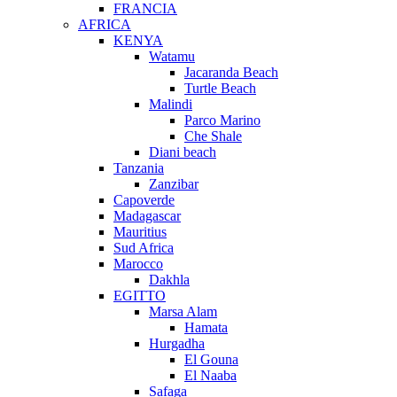
FRANCIA
AFRICA
KENYA
Watamu
Jacaranda Beach
Turtle Beach
Malindi
Parco Marino
Che Shale
Diani beach
Tanzania
Zanzibar
Capoverde
Madagascar
Mauritius
Sud Africa
Marocco
Dakhla
EGITTO
Marsa Alam
Hamata
Hurgadha
El Gouna
El Naaba
Safaga