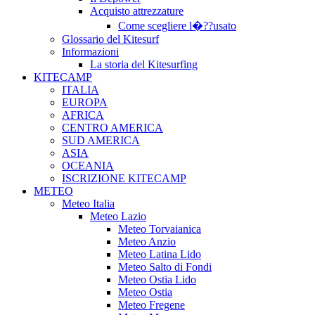
Acquisto attrezzature
Come scegliere l�??usato
Glossario del Kitesurf
Informazioni
La storia del Kitesurfing
KITECAMP
ITALIA
EUROPA
AFRICA
CENTRO AMERICA
SUD AMERICA
ASIA
OCEANIA
ISCRIZIONE KITECAMP
METEO
Meteo Italia
Meteo Lazio
Meteo Torvaianica
Meteo Anzio
Meteo Latina Lido
Meteo Salto di Fondi
Meteo Ostia Lido
Meteo Ostia
Meteo Fregene