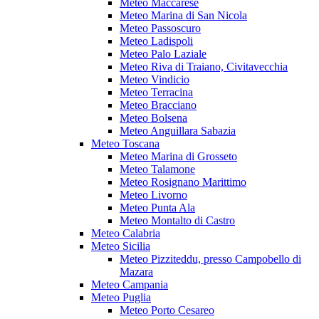
Meteo Maccarese
Meteo Marina di San Nicola
Meteo Passoscuro
Meteo Ladispoli
Meteo Palo Laziale
Meteo Riva di Traiano, Civitavecchia
Meteo Vindicio
Meteo Terracina
Meteo Bracciano
Meteo Bolsena
Meteo Anguillara Sabazia
Meteo Toscana
Meteo Marina di Grosseto
Meteo Talamone
Meteo Rosignano Marittimo
Meteo Livorno
Meteo Punta Ala
Meteo Montalto di Castro
Meteo Calabria
Meteo Sicilia
Meteo Pizziteddu, presso Campobello di
Mazara
Meteo Campania
Meteo Puglia
Meteo Porto Cesareo