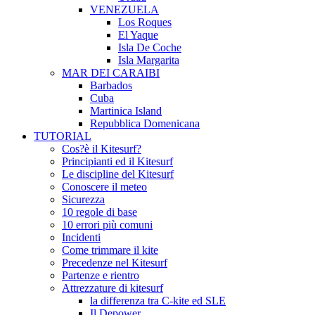
VENEZUELA
Los Roques
El Yaque
Isla De Coche
Isla Margarita
MAR DEI CARAIBI
Barbados
Cuba
Martinica Island
Repubblica Domenicana
TUTORIAL
Cos?è il Kitesurf?
Principianti ed il Kitesurf
Le discipline del Kitesurf
Conoscere il meteo
Sicurezza
10 regole di base
10 errori più comuni
Incidenti
Come trimmare il kite
Precedenze nel Kitesurf
Partenze e rientro
Attrezzature di kitesurf
la differenza tra C-kite ed SLE
Il Depower