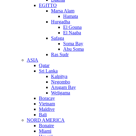
EGITTO
Marsa Alam
Hamata
Hurgadha
El Gouna
El Naaba
Safaga
Soma Bay
Abu Soma
Ras Sudr
ASIA
Qatar
Sri Lanka
Kalpitya
Negombo
Arugam Bay
Weligama
Boracay
Vietnam
Maldive
Bali
NORD AMERICA
Bonaire
Miami