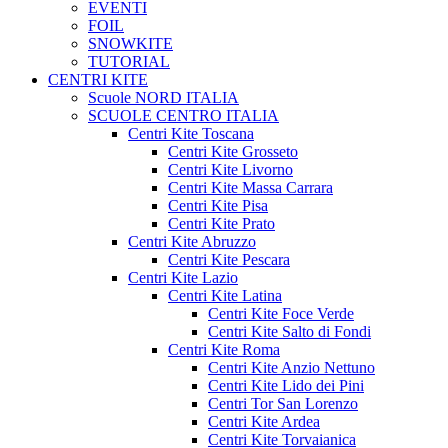
EVENTI
FOIL
SNOWKITE
TUTORIAL
CENTRI KITE
Scuole NORD ITALIA
SCUOLE CENTRO ITALIA
Centri Kite Toscana
Centri Kite Grosseto
Centri Kite Livorno
Centri Kite Massa Carrara
Centri Kite Pisa
Centri Kite Prato
Centri Kite Abruzzo
Centri Kite Pescara
Centri Kite Lazio
Centri Kite Latina
Centri Kite Foce Verde
Centri Kite Salto di Fondi
Centri Kite Roma
Centri Kite Anzio Nettuno
Centri Kite Lido dei Pini
Centri Tor San Lorenzo
Centri Kite Ardea
Centri Kite Torvaianica