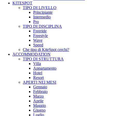
KITESPOT
TIPO DI LIVELLO
Principiante
Intermedio
Pro
TIPO DI DISCIPLINA
Freeride
Freestyle
Wave
Speed
Che tipo di KiteSpot cerchi?
ACCOMMODATION
TIPO DI STRUTTURA
Villa
Appartamento
Hotel
Resort
APERTI NEI MESI
Gennaio
Febbraio
Marzo
Aprile
Maggio
Giugno
Luglio