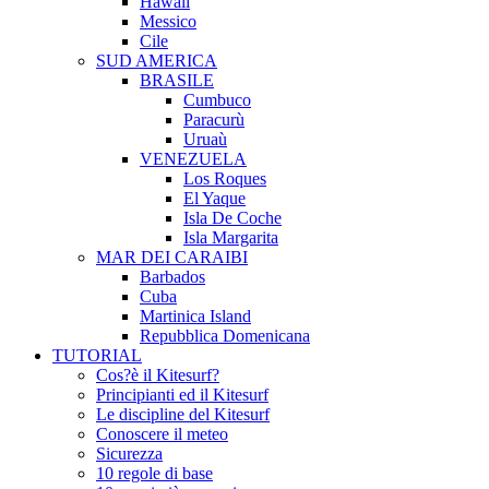
Hawaii
Messico
Cile
SUD AMERICA
BRASILE
Cumbuco
Paracurù
Uruaù
VENEZUELA
Los Roques
El Yaque
Isla De Coche
Isla Margarita
MAR DEI CARAIBI
Barbados
Cuba
Martinica Island
Repubblica Domenicana
TUTORIAL
Cos?è il Kitesurf?
Principianti ed il Kitesurf
Le discipline del Kitesurf
Conoscere il meteo
Sicurezza
10 regole di base