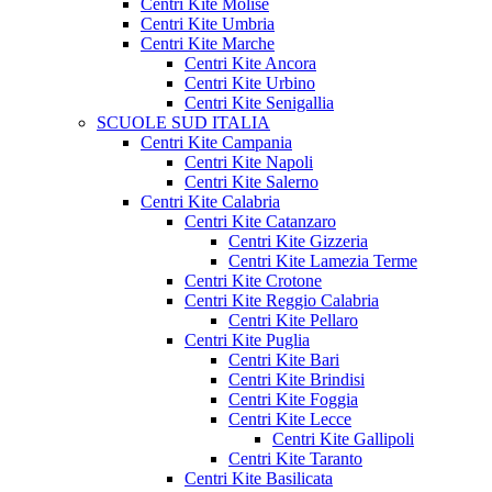
Centri Kite Molise
Centri Kite Umbria
Centri Kite Marche
Centri Kite Ancora
Centri Kite Urbino
Centri Kite Senigallia
SCUOLE SUD ITALIA
Centri Kite Campania
Centri Kite Napoli
Centri Kite Salerno
Centri Kite Calabria
Centri Kite Catanzaro
Centri Kite Gizzeria
Centri Kite Lamezia Terme
Centri Kite Crotone
Centri Kite Reggio Calabria
Centri Kite Pellaro
Centri Kite Puglia
Centri Kite Bari
Centri Kite Brindisi
Centri Kite Foggia
Centri Kite Lecce
Centri Kite Gallipoli
Centri Kite Taranto
Centri Kite Basilicata