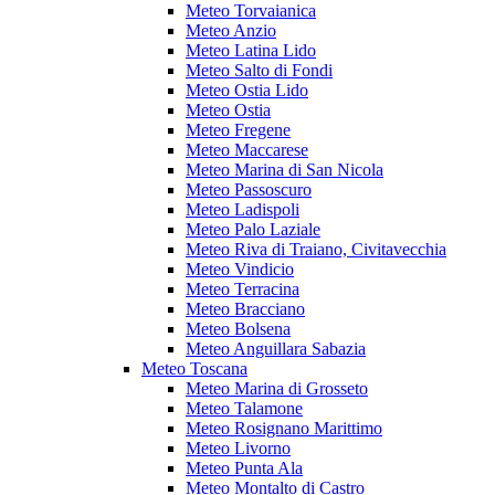
Meteo Torvaianica
Meteo Anzio
Meteo Latina Lido
Meteo Salto di Fondi
Meteo Ostia Lido
Meteo Ostia
Meteo Fregene
Meteo Maccarese
Meteo Marina di San Nicola
Meteo Passoscuro
Meteo Ladispoli
Meteo Palo Laziale
Meteo Riva di Traiano, Civitavecchia
Meteo Vindicio
Meteo Terracina
Meteo Bracciano
Meteo Bolsena
Meteo Anguillara Sabazia
Meteo Toscana
Meteo Marina di Grosseto
Meteo Talamone
Meteo Rosignano Marittimo
Meteo Livorno
Meteo Punta Ala
Meteo Montalto di Castro