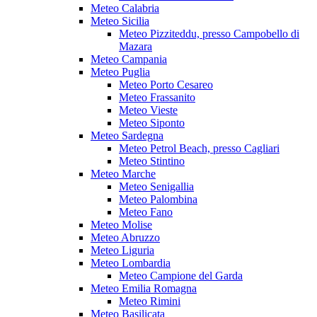
Meteo Calabria
Meteo Sicilia
Meteo Pizziteddu, presso Campobello di
Mazara
Meteo Campania
Meteo Puglia
Meteo Porto Cesareo
Meteo Frassanito
Meteo Vieste
Meteo Siponto
Meteo Sardegna
Meteo Petrol Beach, presso Cagliari
Meteo Stintino
Meteo Marche
Meteo Senigallia
Meteo Palombina
Meteo Fano
Meteo Molise
Meteo Abruzzo
Meteo Liguria
Meteo Lombardia
Meteo Campione del Garda
Meteo Emilia Romagna
Meteo Rimini
Meteo Basilicata