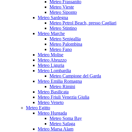
Meteo Frassanito
Meteo Vieste
Meteo Siponto
Meteo Sardegna
Meteo Petrol Beach, presso Cagliari
Meteo Stintino
Meteo Marche
Meteo Senigallia
Meteo Palombina
Meteo Fano
Meteo Molise
Meteo Abruzzo
Meteo Liguria
Meteo Lombardia
Meteo Campione del Garda
Meteo Emilia Romagna
Meteo Rimini
Meteo Basilicata
Meteo Friuli Venezia Giulia
Meteo Veneto
Meteo Egitto
Meteo Hurgada
Meteo Soma Bay
Meteo Safaga
Meteo Marsa Alam