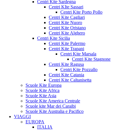
Centri Kite Sardegna
Centri KIte Sassari
Centri Kite Porto Pollo
Centri Kite Cagliari
Centri Kite Nuoro
Centri Kite Oristano
Centri Kite Alghero
Centri Kite Sicilia
Centri Kite Palermo
Centri Kite Trapani
Centri Kite Marsala
Centri Kite Stagnone
Centri Kite Ragusa
Centri Kite Pozzallo
Centri Kite Catania
Centri Kite Caltanisetta
Scuole Kite Europa
Scuole Kite Africa
Scuole Kite Asia
Scuole Kite America Centrale
Scuole kite Mar dei Caraibi
Scuole Kite Australia e Pacifico
VIAGGI
EUROPA
ITALIA