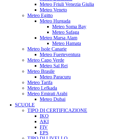
Meteo Friuli Venezia Giulia
Meteo Veneto
Meteo Egitto
Meteo Hurgada
Meteo Soma Bay
Meteo Safaga
Meteo Marsa Alam
Meteo Hamata
Meteo Isole Canarie
Meteo Fuerteventura
Meteo Capo Verde
Meteo Sal Rei
Meteo Brasile
Meteo Paracuru
Meteo Tarifa
Meteo Lefkada
Meteo Emirati Arabi
Meteo Dubai
SCUOLE
TIPO DI CERTIFICAZIONE
IKO
AKI
FIV
EPS
TIPO DI LIVELLO