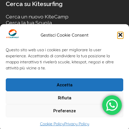
Cerca su Kitesurfing
Cerca un nuovo KiteCamp
Cerca la tua Scuola
Cerca il tuo KiteSpot
Cerca Accommodation
Gestisci Cookie Consent
Cerca Surf-Shop
Cerca il tuo Usato
Questo sito web usa i cookies per migliorare la user
experience. Accettando di condividere la tua posizione la
mappa interattiva ti rivelerà scuole, kitespot, negozi e altre
attività più vicine a te.
Accetta
Rifiuta
Preferenze
Kitesurfing.it | Kite News | Kitecamp | Scuole | Corsi | ® 2026
Cookie Policy
Privacy Policy
Kitesurfing powered by Associazione Kitesurf Italiana