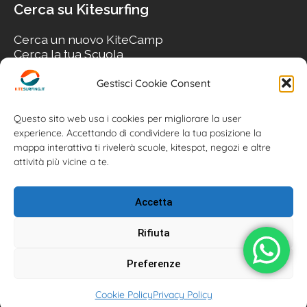
Cerca su Kitesurfing
Cerca un nuovo KiteCamp
Cerca la tua Scuola
Cerca il tuo KiteSpot
Cerca Accommodation
Gestisci Cookie Consent
Cerca Surf-Shop
Cerca il tuo Usato
Questo sito web usa i cookies per migliorare la user
experience. Accettando di condividere la tua posizione la
mappa interattiva ti rivelerà scuole, kitespot, negozi e altre
attività più vicine a te.
Accetta
Rifiuta
Preferenze
Kitesurfing.it | Kite News | Kitecamp | Scuole | Corsi | ® 2026
Cookie Policy
Privacy Policy
Kitesurfing powered by Associazione Kitesurf Italiana