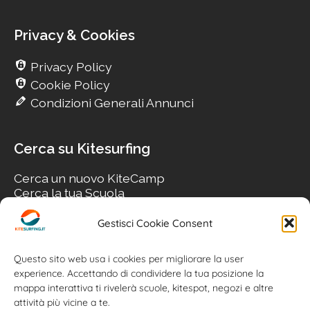
Privacy & Cookies
Privacy Policy
Cookie Policy
Condizioni Generali Annunci
Cerca su Kitesurfing
Cerca un nuovo KiteCamp
Cerca la tua Scuola
Cerca il tuo KiteSpot
Cerca Accommodation
Gestisci Cookie Consent
Cerca Surf-Shop
Cerca il tuo Usato
Questo sito web usa i cookies per migliorare la user
experience. Accettando di condividere la tua posizione la
mappa interattiva ti rivelerà scuole, kitespot, negozi e altre
attività più vicine a te.