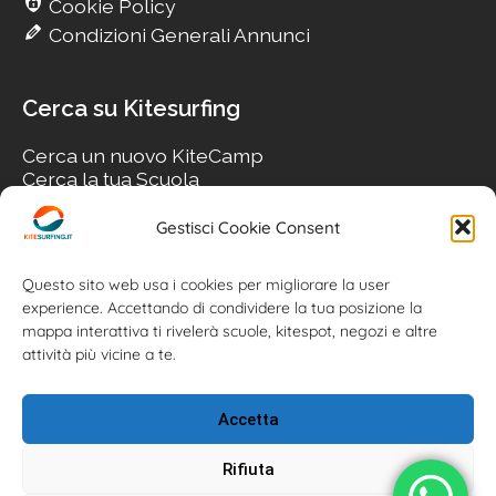
Cookie Policy
Condizioni Generali Annunci
Cerca su Kitesurfing
Cerca un nuovo KiteCamp
Cerca la tua Scuola
Cerca il tuo KiteSpot
Cerca Accommodation
Gestisci Cookie Consent
Cerca Surf-Shop
Cerca il tuo Usato
Questo sito web usa i cookies per migliorare la user
experience. Accettando di condividere la tua posizione la
mappa interattiva ti rivelerà scuole, kitespot, negozi e altre
attività più vicine a te.
Accetta
Rifiuta