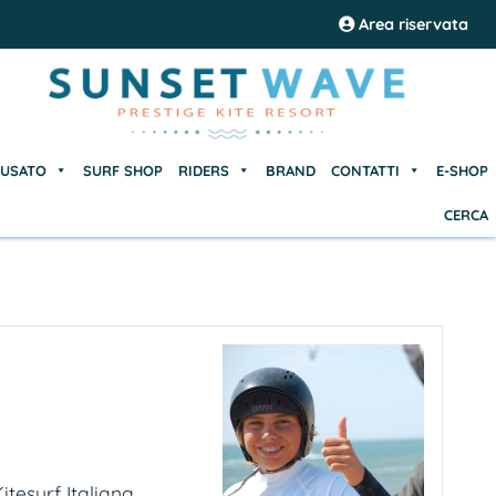
USATO
SURF SHOP
RIDERS
BRAND
CONTATTI
E-SHOP
Area riservata
CERCA
USATO
SURF SHOP
RIDERS
BRAND
CONTATTI
E-SHOP
CERCA
esurf Italiana...