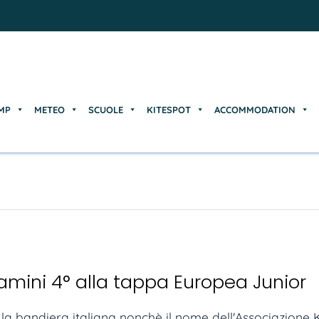
MP
METEO
SCUOLE
KITESPOT
ACCOMMODATION
MP
METEO
SCUOLE
KITESPOT
ACCOMMODATION
mini 4° alla tappa Europea Junior
 bandiera italiana nonchè il nome dell'Associazione Kit