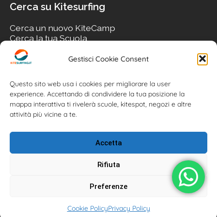
Cerca su Kitesurfing
Cerca un nuovo KiteCamp
Cerca la tua Scuola
Cerca il tuo KiteSpot
Cerca Accommodation
Gestisci Cookie Consent
Cerca Surf-Shop
Cerca il tuo Usato
Questo sito web usa i cookies per migliorare la user
experience. Accettando di condividere la tua posizione la
mappa interattiva ti rivelerà scuole, kitespot, negozi e altre
attività più vicine a te.
Accetta
Rifiuta
Preferenze
Kitesurfing.it | Kite News | Kitecamp | Scuole | Corsi | ® 2026
Cookie Policy
Privacy Policy
Kitesurfing powered by Associazione Kitesurf Italiana