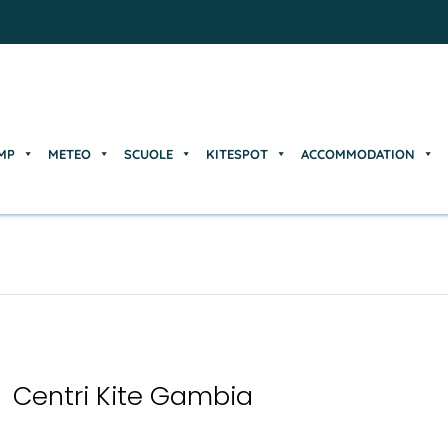
MP
METEO
SCUOLE
KITESPOT
ACCOMMODATION
MP
METEO
SCUOLE
KITESPOT
ACCOMMODATION
Centri Kite Gambia