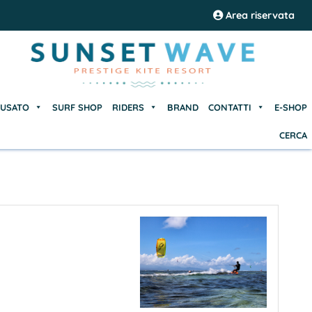
USATO
SURF SHOP
RIDERS
BRAND
CONTATTI
E-SHOP
Area riservata
CERCA
USATO
SURF SHOP
RIDERS
BRAND
CONTATTI
E-SHOP
CERCA