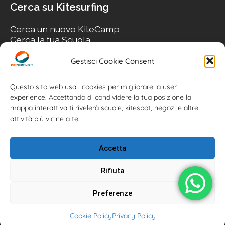
Cerca su Kitesurfing
Cerca un nuovo KiteCamp
Cerca la tua Scuola
Cerca il tuo KiteSpot
Cerca Accommodation
Gestisci Cookie Consent
Cerca Surf-Shop
Cerca il tuo Usato
Questo sito web usa i cookies per migliorare la user
experience. Accettando di condividere la tua posizione la
mappa interattiva ti rivelerà scuole, kitespot, negozi e altre
attività più vicine a te.
Accetta
Rifiuta
Preferenze
Kitesurfing.it | Kite News | Kitecamp | Scuole | Corsi | ® 2026
Cookie Policy
Privacy Policy
Kitesurfing powered by Associazione Kitesurf Italiana