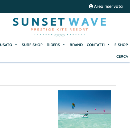
USATO
SURF SHOP
RIDERS
BRAND
CONTATTI
E-SHOP
Area riservata
CERCA
USATO
SURF SHOP
RIDERS
BRAND
CONTATTI
E-SHOP
CERCA