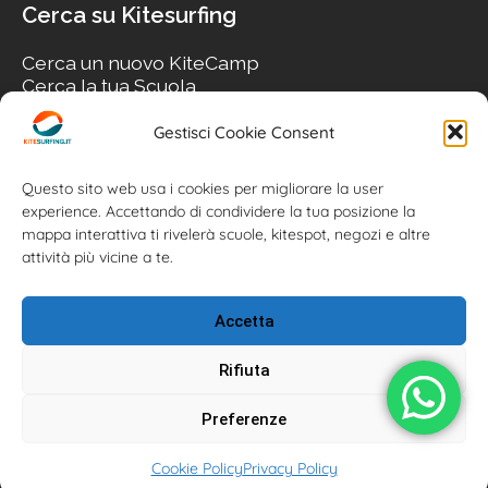
Cerca su Kitesurfing
Cerca un nuovo KiteCamp
Cerca la tua Scuola
Cerca il tuo KiteSpot
Cerca Accommodation
Gestisci Cookie Consent
Cerca Surf-Shop
Cerca il tuo Usato
Questo sito web usa i cookies per migliorare la user
experience. Accettando di condividere la tua posizione la
mappa interattiva ti rivelerà scuole, kitespot, negozi e altre
attività più vicine a te.
Accetta
Rifiuta
Preferenze
Kitesurfing.it | Kite News | Kitecamp | Scuole | Corsi | ® 2026
Cookie Policy
Privacy Policy
Kitesurfing powered by Associazione Kitesurf Italiana